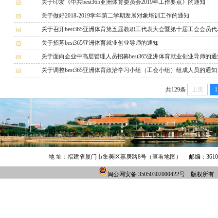
关于印发《中共best365亚洲体育委员会2019年工作要点》的通知
关于做好2018-2019学年第二学期发展对象培训工作的通知
关于召开best365亚洲体育第五届教职工代表大会暨第十届工会会员
关于招募best365亚洲体育就业创业导师的通知
关于面向企业中高层管理人员招募best365亚洲体育就业创业导师的通
关于调整best365亚洲体育政治学习小组（工会小组）组成人员的通知
共129条
上页
1
地 址：福建省厦门市集美区嘉庚路8号（查看地图）
邮编：361021
闽公网安备 35050302000422号 版权